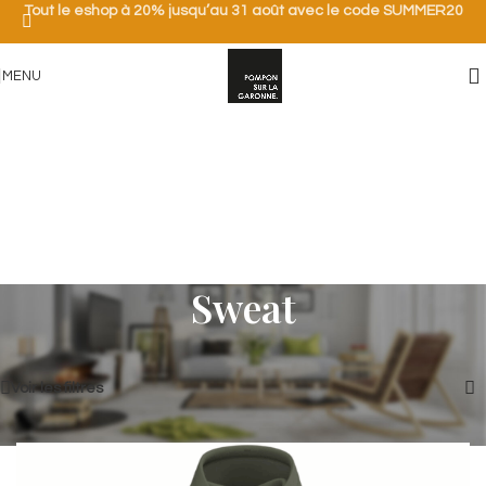
Tout le eshop à 20% jusqu’au 31 août avec le code SUMMER20
MENU
Sweat
Accueil
/
Femme
/
Sweat
3 résultats affichés
Voir les filtres