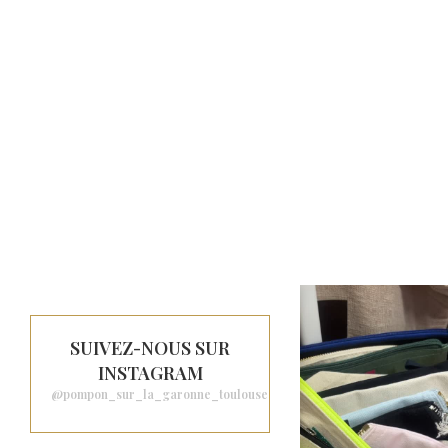
SUIVEZ-NOUS SUR
INSTAGRAM
@pompon_sur_la_garonne_toulouse