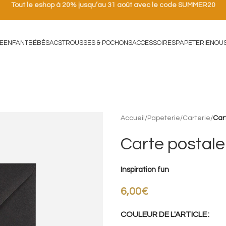
Tout le eshop à 20% jusqu’au 31 août avec le code SUMMER20
E
ENFANT
BÉBÉ
SACS
TROUSSES & POCHONS
ACCESSOIRES
PAPETERIE
NOU
Accueil
/
Papeterie
/
Carterie
/
Car
Carte postale
Inspiration fun
6,00
€
COULEUR DE L'ARTICLE