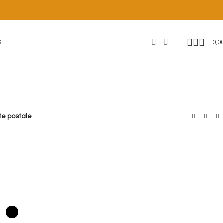
0,0
S
te postale