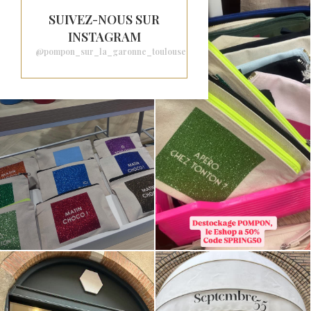
SUIVEZ-NOUS SUR
INSTAGRAM
@pompon_sur_la_garonne_toulouse