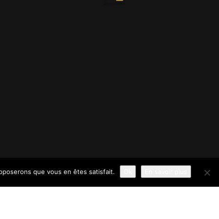
upposerons que vous en êtes satisfait.
Ok
En savoir plus