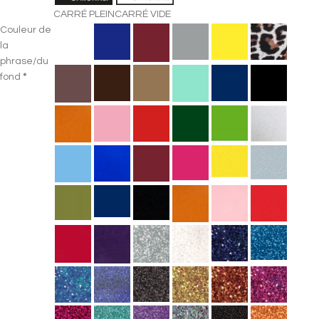
CARRÉ PLEIN
CARRÉ VIDE
Couleur de
la
phrase/du
fond
*