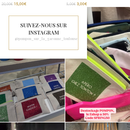
15,00
€
3,00
€
20,00
€
5,00
€
SUIVEZ-NOUS SUR
INSTAGRAM
@pompon_sur_la_garonne_toulouse