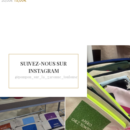
15,00
€
20,00
€
SUIVEZ-NOUS SUR
INSTAGRAM
@pompon_sur_la_garonne_toulouse