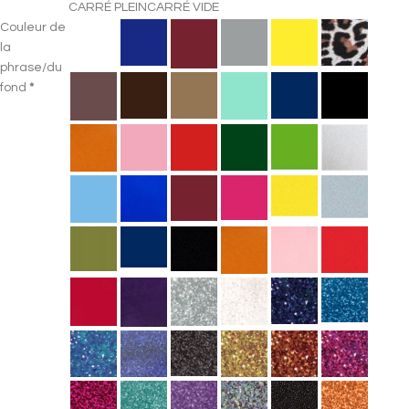
CARRÉ PLEIN
CARRÉ VIDE
Couleur de
la
phrase/du
fond
*