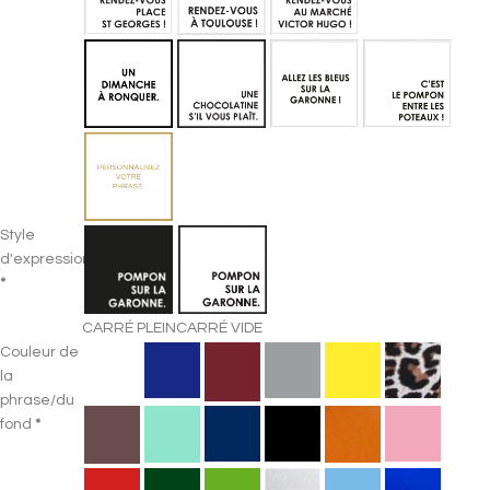
Style
d'expression
*
CARRÉ PLEIN
CARRÉ VIDE
Couleur de
la
phrase/du
fond
*