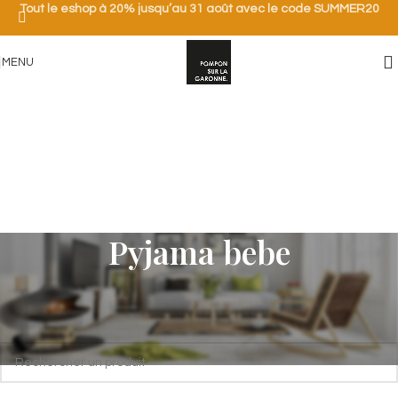
Tout le eshop à 20% jusqu’au 31 août avec le code SUMMER20
MENU
Pyjama bebe
Accueil
/
Bébé
/
Pyjama bebe
Aucun produit ne correspond à votre sélection.