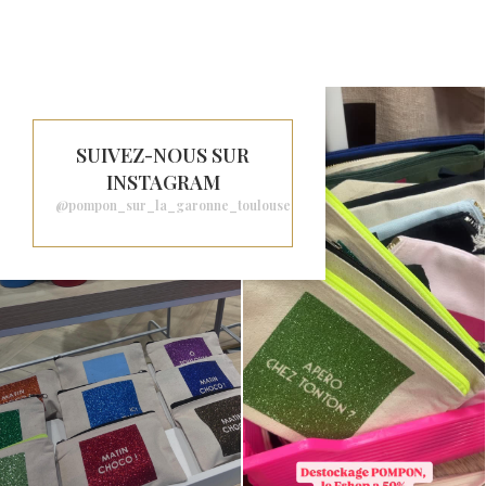
SUIVEZ-NOUS SUR
INSTAGRAM
@pompon_sur_la_garonne_toulouse