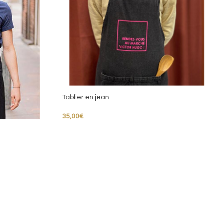
Tablier en jean
35,00
€