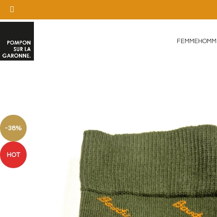
FEMME
HOMM
-38%
HOT