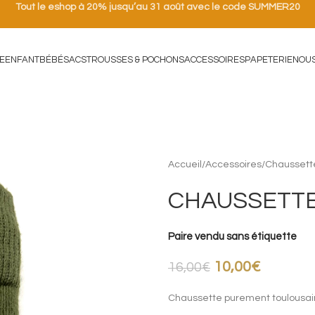
Tout le eshop à 20% jusqu’au 31 août avec le code SUMMER20
E
ENFANT
BÉBÉ
SACS
TROUSSES & POCHONS
ACCESSOIRES
PAPETERIE
NOU
Accueil
/
Accessoires
/
Chaussett
CHAUSSETTE
Paire vendu sans étiquette
10,00
€
16,00
€
Chaussette purement toulousai