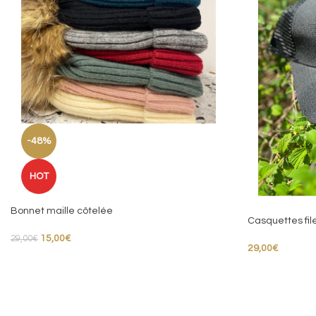
-48%
HOT
Bonnet maille côtelée
Casquettes fil
15,00
€
29,00
€
29,00
€