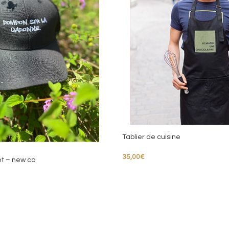
Tablier de cuisine
35,00
€
et – new co