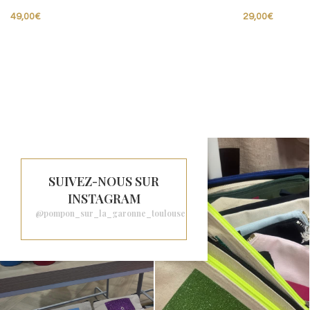
49,00
€
29,00
€
SUIVEZ-NOUS SUR
INSTAGRAM
@pompon_sur_la_garonne_toulouse