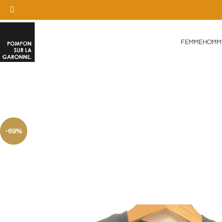
FEMME
HOMM
-69%