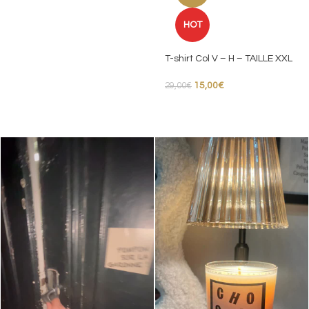
HOT
T-shirt Col V – H – TAILLE XXL
15,00
€
29,00
€