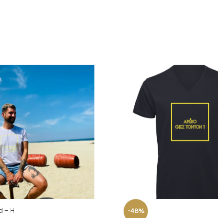
d – H
-48%