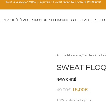
Tout le eshop à 20% jusqu’au 31 août avec le code SUMMER20
E
ENFANT
BÉBÉ
SACS
TROUSSES & POCHONS
ACCESSOIRES
PAPETERIE
NOU
Accueil
/
Homme
/
Fin de série 
SWEAT FLOQU
NAVY CHINÉ
15,00
€
49,00
€
100% coton biologique.