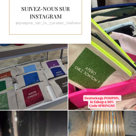
SUIVEZ-NOUS SUR
INSTAGRAM
@pompon_sur_la_garonne_toulouse