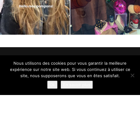
UN PRODUIT UNIQUE
Nous utilisons des cookies pour vous garantir la meilleure
à créer avec les combinaisons Pompon
expérience sur notre site web. Si vous continuez à utiliser ce
site, nous supposerons que vous en êtes satisfait.
Ok
En savoir plus
LIVRAISON GRATUITE
à partir de 70€
COMMANDE EXPÉDIÉE