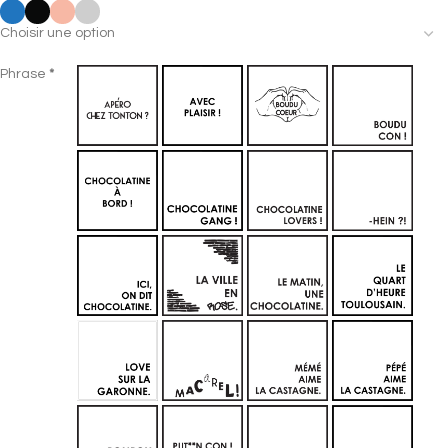
Section
Phrase
*