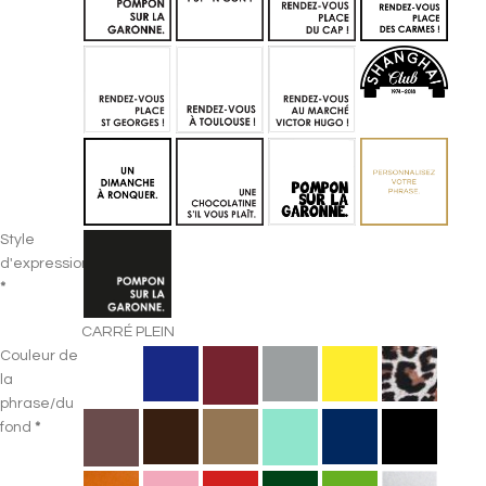
Style
d'expression
*
CARRÉ PLEIN
Couleur de
la
phrase/du
fond
*