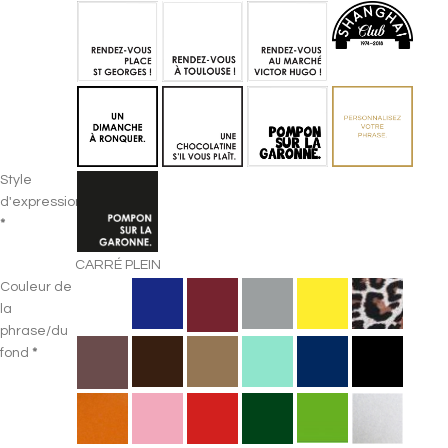
Style
d'expression
*
CARRÉ PLEIN
Couleur de
la
phrase/du
fond
*