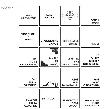
Section
Phrase
*